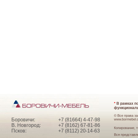
*
В рамках по
функциональ
© Все права з
Боровичи:
+7 (81664) 4-47-98
www.bormebel.
В. Новгород:
+7 (8162) 67-81-86
Копирование, т
Псков:
+7 (8112) 20-14-63
Вся представл