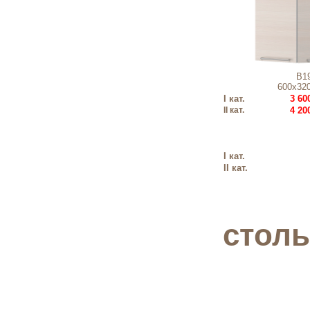
В1
600х32
I кат.
3 600
II кат.
4 200
I кат.
II кат.
стол