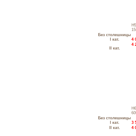
Н
15
Без столешницы
I кат.
4 
4 
II кат.
Н
60
Без столешницы
I кат.
3 
II кат.
4 