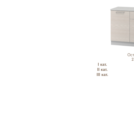
Ост
1
I кат.
II кат.
III кат.