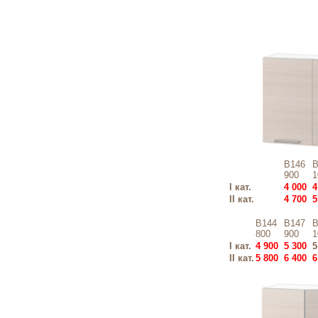
В146
В
900
1
I кат.
4 000
4
II кат.
4 700
5
В144
В147
В
800
900
1
I кат.
4 900
5 300
5
II кат.
5 800
6 400
6