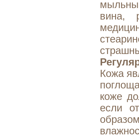
мыльный
вина, 
медици
стеарин
страшны
Регуля
Кожа яв
поглоща
коже до
если о
образо
влажнос