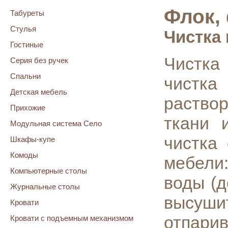
Флок,
Табуреты
Стулья
Чистка 
Гостиные
Чистка
Серия без ручек
Спальни
чистк
Детская мебель
раствор
Прихожие
ткани 
Модульная система Село
чистка
Шкафы-купе
Комоды
мебели
Компьютерные столы
воды (д
Журнальные столы
высуши
Кровати
отпари
Кровати с подъемным механизмом