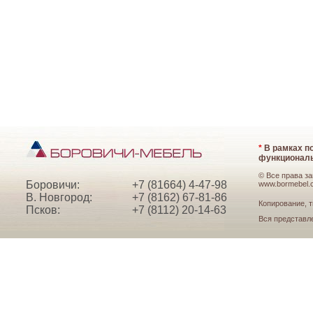
*
В рамках по
функциональ
© Все права з
Боровичи:
+7 (81664) 4-47-98
www.bormebel.
В. Новгород:
+7 (8162) 67-81-86
Копирование, т
Псков:
+7 (8112) 20-14-63
Вся представл