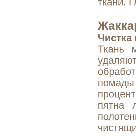
ткани. 
Жакка
Чистка 
Ткань 
удаляю
обработ
помады
процент
пятна 
полоте
чистящи