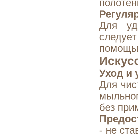
полотен
Регуля
Для уд
следует
помощью
Искус
Уход и 
Для чис
мыльном
без при
Предос
- не ст