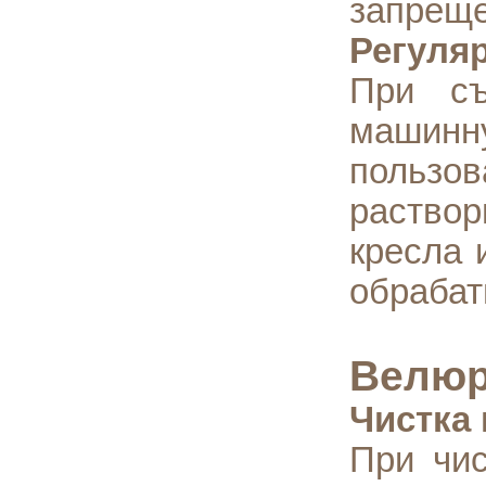
запрещ
Регуля
При съ
машинн
пользов
раствор
кресла 
обрабат
Велюр
Чистка 
При чис