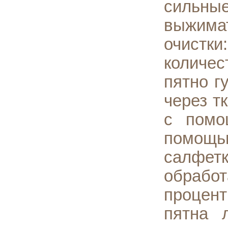
сильные
выжимат
очистк
количес
пятно г
через т
с помо
помощь
салфет
обработ
процент
пятна 