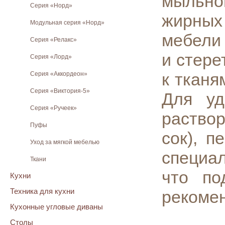
мыльно
Серия «Норд»
жирных
Модульная серия «Норд»
мебели
Серия «Релакс»
и стере
Серия «Лорд»
к тканя
Серия «Аккордеон»
Серия «Виктория-5»
Для уд
Серия «Ручеек»
раствор
Пуфы
сок), п
Уход за мягкой мебелью
специа
Ткани
что по
Кухни
Техника для кухни
рекомен
Кухонные угловые диваны
Столы