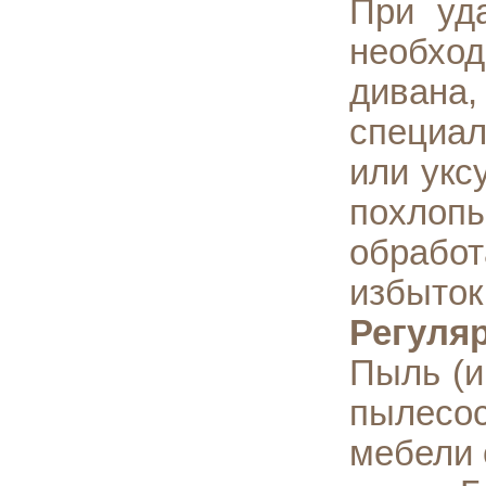
При уд
необход
дивана
специал
или укс
похлоп
обработ
избыток
Регуля
Пыль (и
пылесос
мебели 