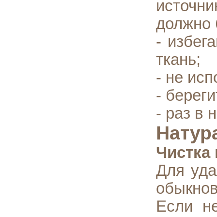
источн
должно 
- избег
ткань;
- не ис
- береги
- раз в
Натур
Чистка 
Для уда
обыкно
Если не