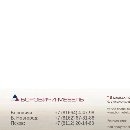
*
В рамках по
функциональ
© Все права з
Боровичи:
+7 (81664) 4-47-98
www.bormebel.
В. Новгород:
+7 (8162) 67-81-86
Копирование, т
Псков:
+7 (8112) 20-14-63
Вся представл