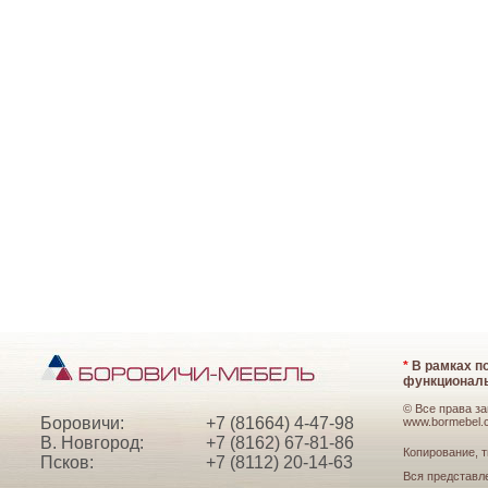
*
В рамках по
функциональ
© Все права з
Боровичи:
+7 (81664) 4-47-98
www.bormebel.
В. Новгород:
+7 (8162) 67-81-86
Копирование, т
Псков:
+7 (8112) 20-14-63
Вся представл