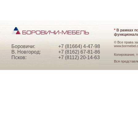
*
В рамках по
функциональ
© Все права з
Боровичи:
+7 (81664) 4-47-98
www.bormebel.
В. Новгород:
+7 (8162) 67-81-86
Копирование, т
Псков:
+7 (8112) 20-14-63
Вся представл