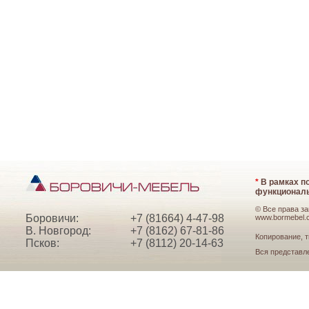
*
В рамках по
функциональ
© Все права з
Боровичи:
+7 (81664) 4-47-98
www.bormebel.
В. Новгород:
+7 (8162) 67-81-86
Копирование, т
Псков:
+7 (8112) 20-14-63
Вся представл