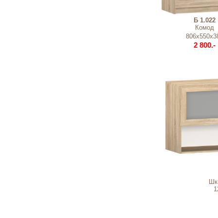
Б 1.022
Комод
806х550х3
2 800.-
Шк
1