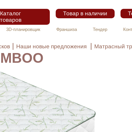
Каталог
Товар в наличии
Т
товаров
3D-планировщик
Франшиза
Тендер
Кон
|
|
сков
Наши новые предложения
Матрасный т
BAMBOO