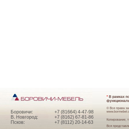
*
В рамках по
функциональ
© Все права з
Боровичи:
+7 (81664) 4-47-98
www.bormebel.
В. Новгород:
+7 (8162) 67-81-86
Копирование, т
Псков:
+7 (8112) 20-14-63
Вся представл