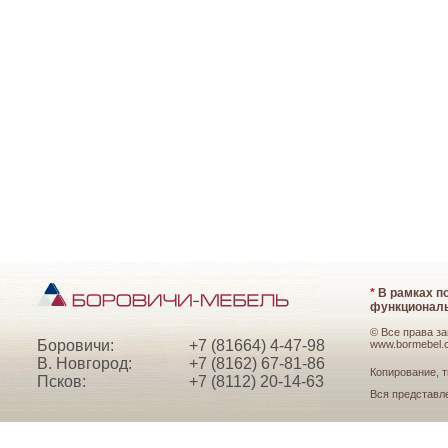
*
В рамках по
функциональ
© Все права з
Боровичи:
+7 (81664) 4-47-98
www.bormebel.
В. Новгород:
+7 (8162) 67-81-86
Копирование, т
Псков:
+7 (8112) 20-14-63
Вся представл