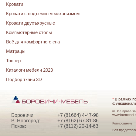
Кровати
Кровати с подъемным механизмом
Кровати двухъярусные
Компьютерные столы
Всё для комфортного сна
Матрацы
Топпер
Каталоги мебели 2023
Подбор ткани 3D
*
В рамках по
функциональ
© Все права з
Боровичи:
+7 (81664) 4-47-98
www.bormebel.
В. Новгород:
+7 (8162) 67-81-86
Копирование, т
Псков:
+7 (8112) 20-14-63
Вся представл