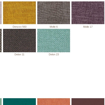
Denzzo 560
Molle 6
Molle 17
Delon 11
Delon 23