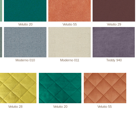
Velutto 20
Velutto 55
Velutto 29
Moderno 010
Moderno 011
Teddy 940
Velutto 28
Velutto 20
Velutto 55