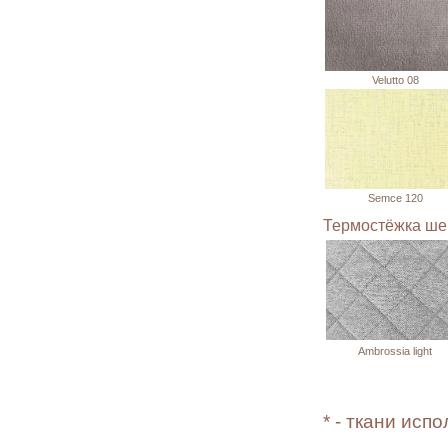
Velutto 08
Semce 120
Термостёжка ше
Ambrossia light
* - ткани исп