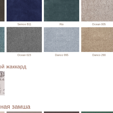
Semce B11
Rio
Ocean 005
Ocean 023
Danco 995
Danco 290
ой жаккард
нная замша