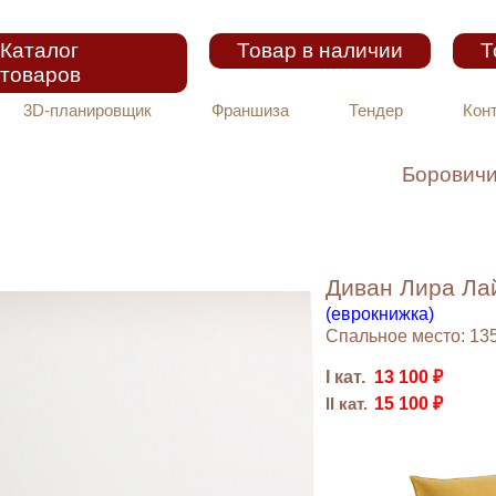
Каталог
Товар в наличии
Т
товаров
3D-планировщик
Франшиза
Тендер
Кон
Борович
Диван Лира Ла
(еврокнижка)
Спальное место: 13
I кат.
13 100 ₽
15 100 ₽
II кат.