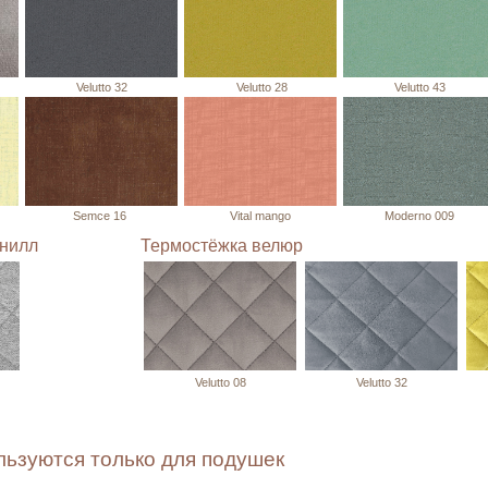
Velutto 32
Velutto 28
Velutto 43
Semce 16
Vital mango
Moderno 009
нилл
Термостёжка велюр
Velutto 08
Velutto 32
ользуются только для подушек