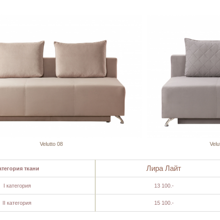
Velutto 08
Velu
Лира Лайт
атегория ткани
I категория
13 100.-
II категория
15 100.-