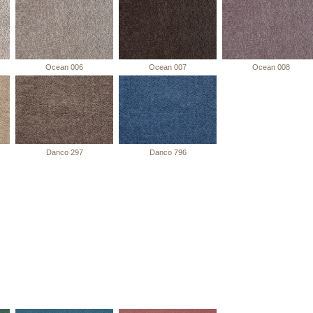
Ocean 006
Ocean 007
Ocean 008
Danco 297
Danco 796