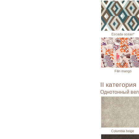
Escada ocean*
Filin mango
II категория
Однотонный ве
Columbia beige