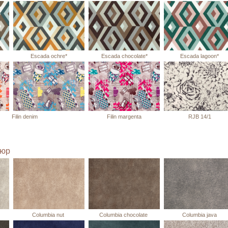
Escada ochre*
Escada chocolate*
Escada lagoon*
Filin denim
Filin margenta
RJB 14/1
люр
Columbia nut
Columbia chocolate
Columbia java