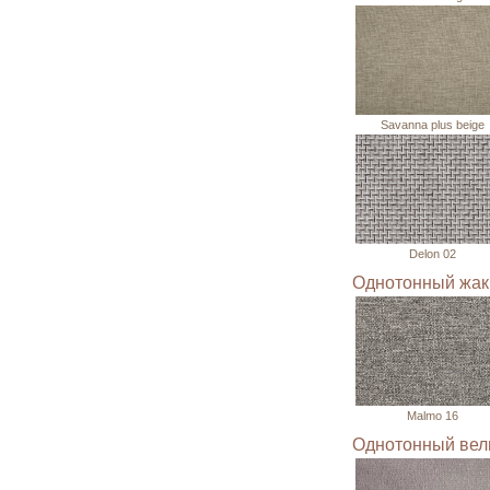
Savanna plus beige
Delon 02
Однотонный жак
Malmo 16
Однотонный ве