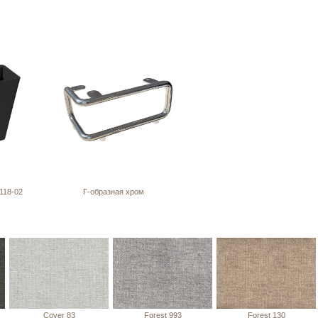
118-02
Г-образная хром
Cover 83
Forest 993
Forest 130