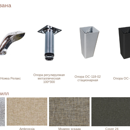
вана
Опора регулируемая
Опора ОС-118-02
Ножка Релакс
металлическая
Опора ОС-
стационарная
100*300
нилл
Ambrossia
Модерн эскада
Cover 24