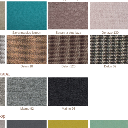
Savanna plus lagoon
Savanna plus java
Denzzo 130
Delon 18
Delon 120
Delon 09
кард
Malmo 92
Malmo 96
люр