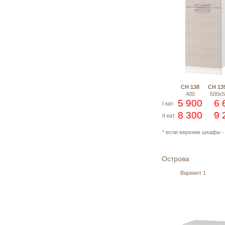
СН 138
СН 13
400
500х5
5 900
6 
I кат.
8 300
9 
II кат.
* если верхние шкафы -
Ост
Вариант 1