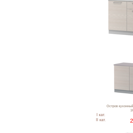
Остров кухонный
16
I кат.
II кат.
2