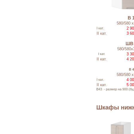
В 
580/580 
2 90
I кат.
II кат.
3 60
ШВ 
580/580х
3 30
I кат.
II кат.
4 20
В 
580/580 
4 00
I кат.
II кат.
5 00
В43 - размер на 900 (бу
Шкафы нижн