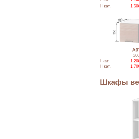
II кат.
1 60
А0
30
I кат.
1 20
II кат.
1 70
Шкафы ве