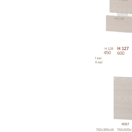
H 12
H 128
450
600
I кат.
II кат.
Н117
702х305х16
702х520х