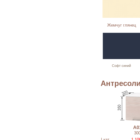
Жемчуг глянец
Софт синий
Антресол
А0
30
I кат.
1 10