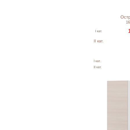
Остр
16
I кат.
II кат.
I кат.
II кат.