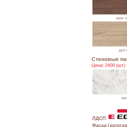
орех 
дуб к
Стеновые па
Цена: 2400 (шт.)
ве
ЛДСП
Фасад I катего