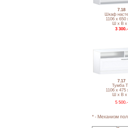
7.18
Шкаф наст
1106 х 650 
Ш х В х
3 300.-
7.17
Тумба 
1106 х 475 
Ш х В х
5 500.-
* - Механизм по