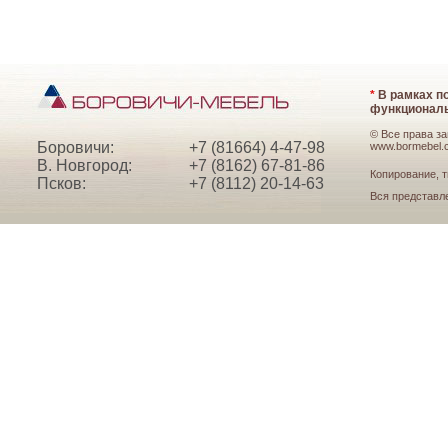
*
В рамках по
функциональ
© Все права з
Боровичи:
+7 (81664) 4-47-98
www.bormebel.
В. Новгород:
+7 (8162) 67-81-86
Копирование, т
Псков:
+7 (8112) 20-14-63
Вся представл