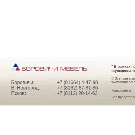
*
В рамках по
функциональ
© Все права з
Боровичи:
+7 (81664) 4-47-98
www.bormebel.
В. Новгород:
+7 (8162) 67-81-86
Копирование, т
Псков:
+7 (8112) 20-14-63
Вся представл